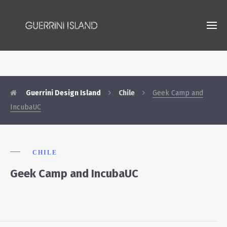
Guerrini Design Island
Chile
Geek Camp and
IncubaUC
CHILE
Geek Camp and IncubaUC